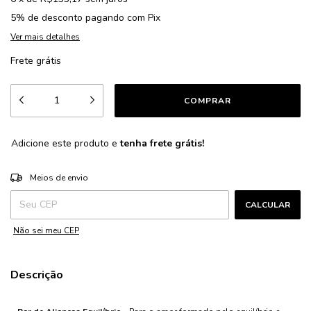
5% de desconto
pagando com Pix
Ver mais detalhes
Frete grátis
Adicione este produto e
tenha frete grátis!
ALTERAR CEP
Entregas para o CEP:
Meios de envio
CALCULAR
Não sei meu CEP
Descrição