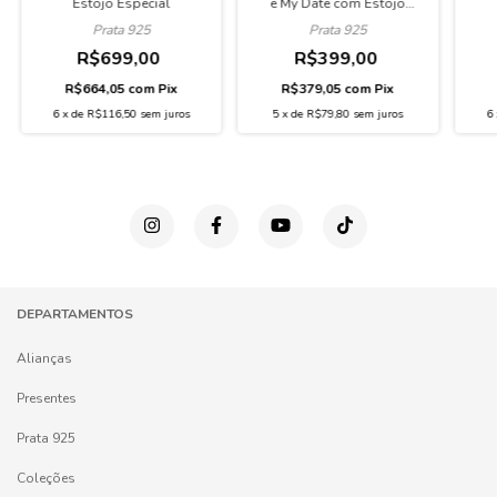
Estojo Especial
e My Date com Estojo
Especial
Prata 925
Prata 925
R$699,00
R$399,00
R$664,05
com
Pix
R$379,05
com
Pix
6
x
de
R$116,50
sem juros
5
x
de
R$79,80
sem juros
6
DEPARTAMENTOS
Alianças
Presentes
Prata 925
Coleções