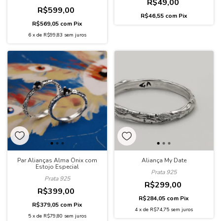
R$49,00
R$599,00
R$46,55
com
Pix
R$569,05
com
Pix
6
x
de
R$99,83
sem juros
Par Alianças Alma Ônix com
Aliança My Date
Estojo Especial
Prata 925
Prata 925
R$299,00
R$399,00
R$284,05
com
Pix
R$379,05
com
Pix
4
x
de
R$74,75
sem juros
5
x
de
R$79,80
sem juros