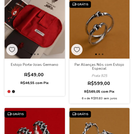
GRÁTIS
Estojo Porta-Joias Germano
Par Alianças Nós com Estojo
Especial
R$49,00
Prata 925
R$599,00
R$46,55
com
Pix
R$569,05
com
Pix
6
x
de
R$99,83
sem juros
GRÁTIS
GRÁTIS