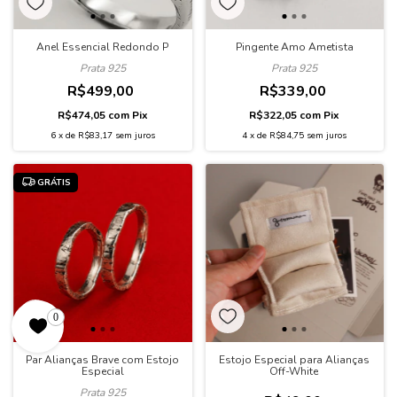
Anel Essencial Redondo P
Pingente Amo Ametista
Prata 925
Prata 925
R$499,00
R$339,00
R$474,05
com
Pix
R$322,05
com
Pix
6
x
de
R$83,17
sem juros
4
x
de
R$84,75
sem juros
GRÁTIS
0
Par Alianças Brave com Estojo
Estojo Especial para Alianças
Especial
Off-White
Prata 925