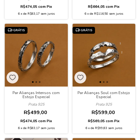
R$474,05
com
Pix
R$664,05
com
Pix
6
x
de
R$83,17
sem juros
6
x
de
R$116,50
sem juros
GRÁTIS
GRÁTIS
Par Alianças Intensos com
Par Alianças Soul com Estojo
Estojo Especial
Especial
Prata 925
Prata 925
R$499,00
R$599,00
R$474,05
com
Pix
R$569,05
com
Pix
6
x
de
R$83,17
sem juros
6
x
de
R$99,83
sem juros