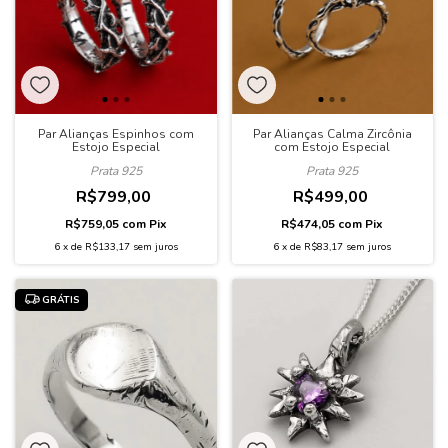
Par Alianças Espinhos com
Par Alianças Calma Zircônia
Estojo Especial
com Estojo Especial
Prata 925
Prata 925
R$799,00
R$499,00
R$759,05
com
Pix
R$474,05
com
Pix
6
x
de
R$133,17
sem juros
6
x
de
R$83,17
sem juros
GRÁTIS