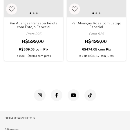
Par Alianças Renascer Pérola
Par Alianças Rosa com Estojo
com Estojo Especial
Especial
Prata 925
Prata 925
R$599,00
R$499,00
R$569,05
com
Pix
R$474,05
com
Pix
6
x
de
R$99,83
sem juros
6
x
de
R$83,17
sem juros
DEPARTAMENTOS
Alianças