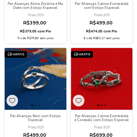
Par Alianças Alma Zircônia e My
Par Alianças Calma Esmeralda
Date com Estojo Especial
com Estojo Especial
Prata 925
Prata 925
R$399,00
R$499,00
R$379,05
com
Pix
R$474,05
com
Pix
5
x
de
R$79,80
sem juros
6
x
de
R$83,17
sem juros
GRÁTIS
GRÁTIS
Par Alianças Noir com Estojo
Par Alianças Calma Esmeralda
Especial
e Conexão com Estojo Especial
Prata 925
Prata 925
R$499,00
R$699,00