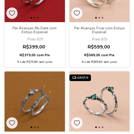
Par Alianças My Date com
Par Alianças Ficar com Estojo
Estojo Especial
Especial
Prata 925
Prata 925
R$399,00
R$599,00
R$379,05
com
Pix
R$569,05
com
Pix
5
x
de
R$79,80
sem juros
6
x
de
R$99,83
sem juros
GRÁTIS