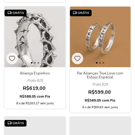
GRÁTIS
GRÁTIS
Aliança Espinhos
Par Alianças True Love com
Estojo Especial
Prata 925
Prata 925
R$619,00
R$599,00
R$588,05
com
Pix
R$569,05
com
Pix
6
x
de
R$103,17
sem juros
6
x
de
R$99,83
sem juros
GRÁTIS