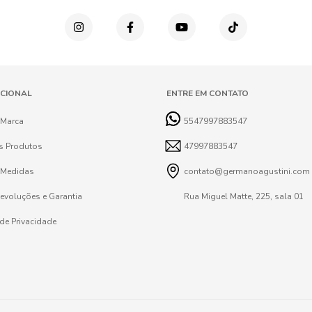
UCIONAL
ENTRE EM CONTATO
 Marca
5547997883547
s Produtos
47997883547
 Medidas
contato@germanoagustini.com
Devoluções e Garantia
Rua Miguel Matte, 225, sala 01
 de Privacidade