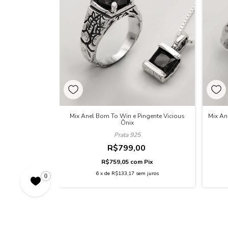
Mix Anel Born To Win e Pingente Vicious
Mix An
Ônix
Prata 925
R$799,00
R$759,05
com
Pix
6
x
de
R$133,17
sem juros
0