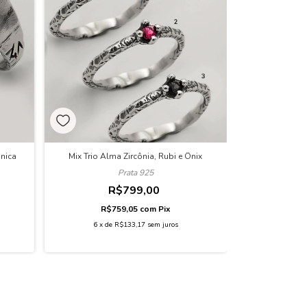
Única
Mix Trio Alma Zircônia, Rubi e Ônix
Prata 925
R$799,00
R$759,05
com
Pix
6
x
de
R$133,17
sem juros