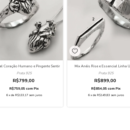
Mix Anéis Rise e Essencial Linha 
el Coração Humano e Pingente Sentir
Prata 925
Prata 925
R$899,00
R$799,00
R$854,05
com
Pix
R$759,05
com
Pix
6
x
de
R$149,83
sem juros
6
x
de
R$133,17
sem juros