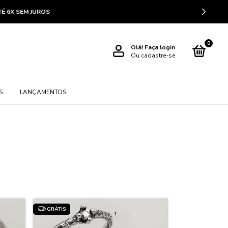
JUROS
0
Olá!
Faça login
Ou cadastre-se
S
LANÇAMENTOS
GRÁTIS